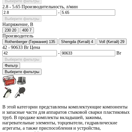
Выберите фильтры
2.8
-
5.65
Производительность, л/мин
-
Выберите фильтры
Напряжение, В
230
20
400
7
Производитель
Rothenberger (Германия)
135
Shengda (Китай)
4
Voll (Китай)
29
42
-
90633
Br
Цена
-
Br
Выберите фильтры
Фильтр
Выберите фильтры
В этой категории представлены комплектующие компоненты
и запасные части для аппаратов стыковой сварки пластиковых
труб. В продаже комплекты вкладышей, зажимы,
нагревательные элементы, торцеватели, гидравлические
агрегаты, а также приспособления и устройства,