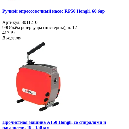
Ручной опрессовочный насос RP50 Hongli, 60 бар
Артикул:
3011210
99
Объём резервуара (цистерны), л:
12
417 Br
В корзину
Прочистная машина A150 Hongli, со спиралями и
насадками, 19 - 150 мм