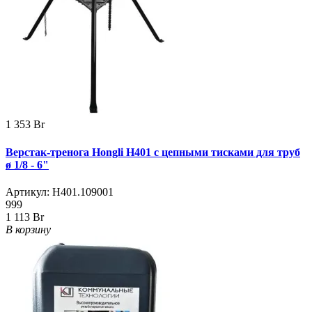
1 353 Br
Верстак-тренога Hongli H401 с цепными тисками для труб
ø 1/8 - 6"
Артикул:
H401.109001
999
1 113 Br
В корзину