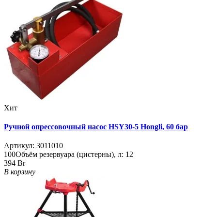
Хит
Ручной опрессовочный насос HSY30-5 Hongli, 60 бар
Артикул:
3011010
100
Объём резервуара (цистерны), л:
12
394 Br
В корзину