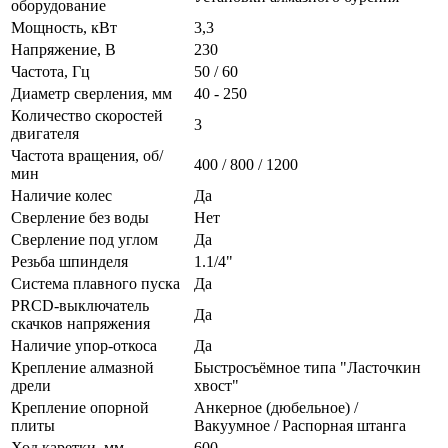
оборудование
Мощность, кВт
3,3
Напряжение, В
230
Частота, Гц
50 / 60
Диаметр сверления, мм
40 - 250
Количество скоростей
3
двигателя
Частота вращения, об/
400 / 800 / 1200
мин
Наличие колес
Да
Сверление без воды
Нет
Сверление под углом
Да
Резьба шпинделя
1.1/4"
Система плавного пуска
Да
PRCD-выключатель
Да
скачков напряжения
Наличие упор-откоса
Да
Крепление алмазной
Быстросъёмное типа "Ласточкин
дрели
хвост"
Крепление опорной
Анкерное (дюбельное) /
плиты
Вакуумное / Распорная штанга
Ход каретки, мм
600